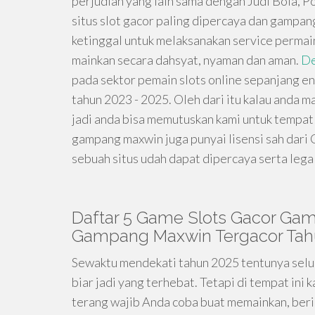
perjudian yang lain sama dengan Judi Bola, P
situs slot gacor paling dipercaya dan gamp
ketinggal untuk melaksanakan service permai
mainkan secara dahsyat, nyaman dan aman.
De
pada sektor pemain slots online sepanjang ena
tahun 2023 - 2025. Oleh dari itu kalau anda ma
jadi anda bisa memutuskan kami untuk tempat
gampang maxwin juga punyai lisensi sah dari
sebuah situs udah dapat dipercaya serta leg
Daftar 5 Game Slots Gacor Gam
Gampang Maxwin Tergacor Tah
Sewaktu mendekati tahun 2025 tentunya selu
biar jadi yang terhebat. Tetapi di tempat ini k
terang wajib Anda coba buat memainkan, beri