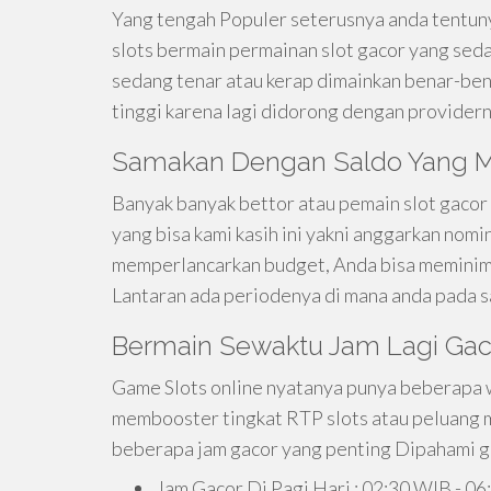
Yang tengah Populer seterusnya anda tentun
slots bermain permainan slot gacor yang seda
sedang tenar atau kerap dimainkan benar-be
tinggi karena lagi didorong dengan provider
Samakan Dengan Saldo Yang 
Banyak banyak bettor atau pemain slot gacor
yang bisa kami kasih ini yakni anggarkan nom
memperlancarkan budget, Anda bisa meminima
Lantaran ada periodenya di mana anda pada sa
Bermain Sewaktu Jam Lagi Ga
Game Slots online nyatanya punya beberapa 
membooster tingkat RTP slots atau peluang 
beberapa jam gacor yang penting Dipahami gu
Jam Gacor Di Pagi Hari : 02:30 WIB - 0