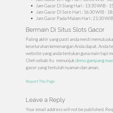
Jam Gacor Di Siang Hari : 13:30 WIB - 
Jam Gacor Di Sore Hari : 16:30 WIB - 1
Jam Gacor Pada Malam Hari : 21:30 WIB
Bermain Di Situs Slots Gacor
Paling akhir yang pasti anda mesti memutuska
keseluruhan kemenangan Anda dapat. Anda tent
website yang anda tentukan guna main tapi 
Oleh sebab itu menunjuk
demo gampang max
gacor yang tentulah nyaman dan aman.
Report This Page
Leave a Reply
Your email address will not be published.
Requ