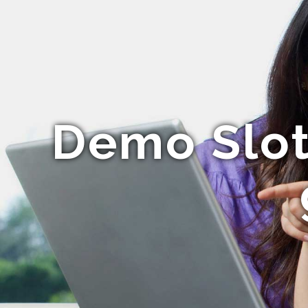
Demo Slot