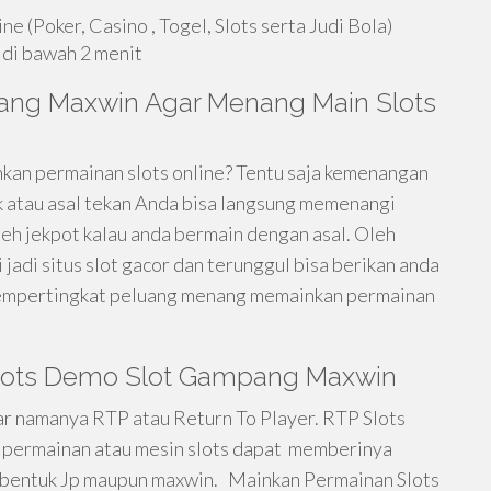
e (Poker, Casino , Togel, Slots serta Judi Bola)
 di bawah 2 menit
ang Maxwin Agar Menang Main Slots
kan permainan slots online? Tentu saja kemenangan
ck atau asal tekan Anda bisa langsung memenangi
eh jekpot kalau anda bermain dengan asal. Oleh
i jadi situs slot gacor dan terunggul bisa berikan anda
 mempertingkat peluang menang memainkan permainan
lots Demo Slot Gampang Maxwin
ar namanya RTP atau Return To Player. RTP Slots
at permainan atau mesin slots dapat memberinya
rbentuk Jp maupun maxwin. Mainkan Permainan Slots